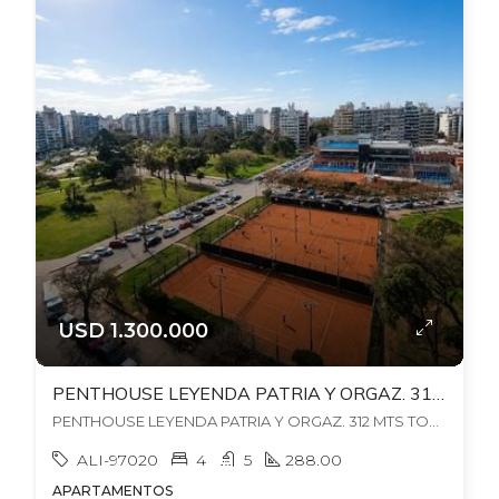
USD 1.300.000
PENTHOUSE LEYENDA PATRIA Y ORGAZ. 312 MTS TODO RECICLADO 2023!!! GJE X 3 Autos. ESTUFA LEÑA – PARRILLERO.
PENTHOUSE LEYENDA PATRIA Y ORGAZ. 312 MTS TODO RECICLADO 2023!!! GJE X 3 Autos. ESTUFA LEÑA - PARRILLERO., , Punta Carretas
ALI-97020
4
5
288.00
APARTAMENTOS