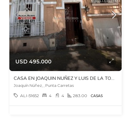
USD 495.000
CASA EN JOAQUIN NUÑEZ Y LUIS DE LA TORRE, PU. 4-5 DORM. PATIO. GARAJE. PLAYROOM
Joaquín Núñez, , Punta Carretas
ALI-51652
4
4
283.00
CASAS