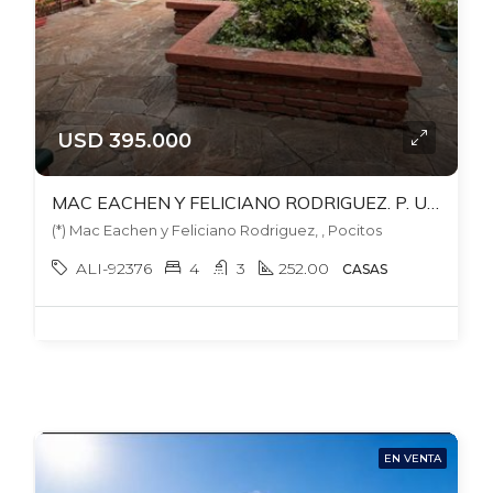
USD 395.000
MAC EACHEN Y FELICIANO RODRIGUEZ. P. UNICO. IDEAL 2 FLIAS O FLIA + BARBACOA. PATIO. 2 GARAJES.
(*) Mac Eachen y Feliciano Rodriguez, , Pocitos
ALI-92376
4
3
252.00
CASAS
EN VENTA