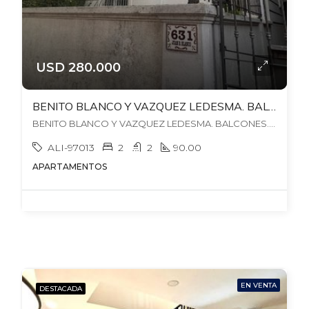
USD 280.000
BENITO BLANCO Y VAZQUEZ LEDESMA. BALCONES. 2 DORM + SERV. NO GJE. ALQUILA.
BENITO BLANCO Y VAZQUEZ LEDESMA. BALCONES. 2 DORM + SERV. NO GJE. ALQUILA., , Punta Carretas
ALI-97013
2
2
90.00
APARTAMENTOS
EN VENTA
DESTACADA