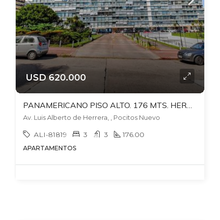
USD 620.000
PANAMERICANO PISO ALTO. 176 MTS. HERMOSAS VISTAS. GJE FIJO. BOX. LOSA+9AGUA+ VI24 HORAS. PARA ACTUALIZAR
Av. Luis Alberto de Herrera, , Pocitos Nuevo
ALI-81819
3
3
176.00
APARTAMENTOS