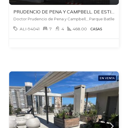
PRUDENCIO DE PENA Y CAMPBELL. DE ESTILO! ASCENSOR. GRAN RECEP, ESTAR, 7 DORM, SERV, 4 BAÑOS. FONDO. BARBACOA.
Doctor Prudencio de Pena y Campbell, , Parque Batlle
ALI-94041
7
4
468.00
CASAS
EN VENTA