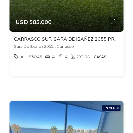
USD 585.000
CARRASCO SUR! SARA DE IBAÑEZ 2055 PROX.BOLIVIA Y AV.ITALIA AL SUR. 807 MTS TERR. 292 EDIF. FONDO. BBCOA. PISCINA.
Sara De Ibanez 2055, , Carrasco
ALI-93046
4
4
292.00
CASAS
EN VENTA