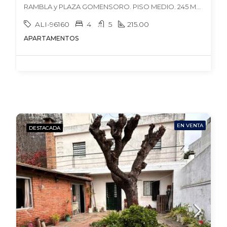
RAMBLA y PLAZA GOMENSORO. PISO MEDIO. 245 MTS. 4 DORM + 4 BAÑOS. SERV.COMP. TERRAZA CON PARRILLERO.2 GJES INDEPENDIENTE. DEL 2008., , Pocitos
ALI-96160
4
5
215.00
APARTAMENTOS
EN VENTA
DESTACADA