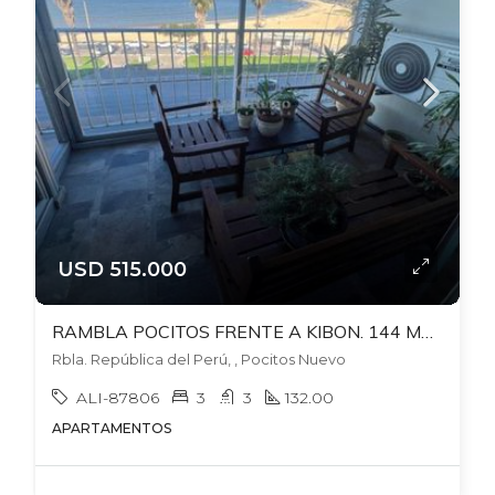
USD 515.000
RAMBLA POCITOS FRENTE A KIBON. 144 MTS TOTALES. PISCINA Y BARBACOA COMUN. LOSA+ VIG GC$33.000. GARAJE FIJO+BOX.
Rbla. República del Perú, , Pocitos Nuevo
ALI-87806
3
3
132.00
APARTAMENTOS