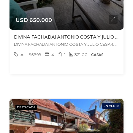
USD 650.000
DIVINA FACHADA! ANTONIO COSTA Y JULIO CESAR. 318 MTS TERR, 321 EDIF, FONDO VERDE! GJES. 4 DORM+ 4 BAÑOS+ESCRIT
DIVINA FACHADA! ANTONIO COSTA Y JULIO CESAR. 318 MTS TERR, 321 EDIF, FONDO VERDE! GJES. 4 DORM+ 4 BAÑOS+ESCRIT, , Pocitos Nuevo
ALI-95899
4
1
321.00
CASAS
EN VENTA
DESTACADA