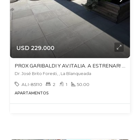
USD 229.000
PROX GARIBALDI Y AV.ITALIA. A ESTRENAR! BALCON. GARAJE FIJO. AMENITIES GC$5.600 LEY ANV. EDIFICIO 01 VILA
Dr. José Brito Foresti, , La Blanqueada
ALI-85110
2
1
50.00
APARTAMENTOS