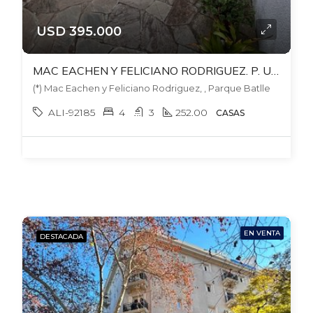
USD 395.000
MAC EACHEN Y FELICIANO RODRIGUEZ. P. UNICO. IDEAL 2 FLIAS O FLIA + BARBACOA. PATIO. 2 GARAJES.
(*) Mac Eachen y Feliciano Rodriguez, , Parque Batlle
ALI-92185
4
3
252.00
CASAS
EN VENTA
DESTACADA