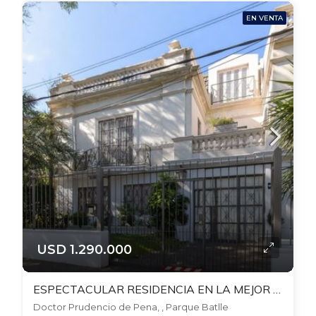
EN VENTA
USD 1.290.000
ESPECTACULAR RESIDENCIA EN LA MEJOR ZONA DE PARQUE BATLLE! PARA CLINICA, EMPRESA, GERIATRICO, INSTITUTO ENSEÑANZA O EMBAJADA! 20 MTS FRENTE. 791 TERRENO . 700 MTS EDIFICADOS, GJES X 4
Doctor Prudencio de Pena, , Parque Batlle