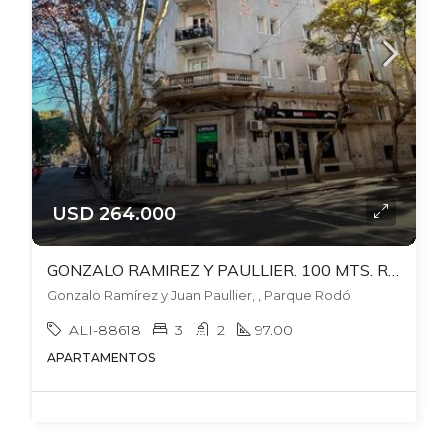
USD 264.000
GONZALO RAMIREZ Y PAULLIER. 100 MTS. RECICLADO. FRENTE AL PARQUE RODO!
Gonzalo Ramírez y Juan Paullier, , Parque Rodó
ALI-88618
3
2
97.00
APARTAMENTOS