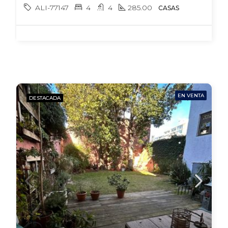
ALI-77147
4
4
285.00
CASAS
EN VENTA
DESTACADA