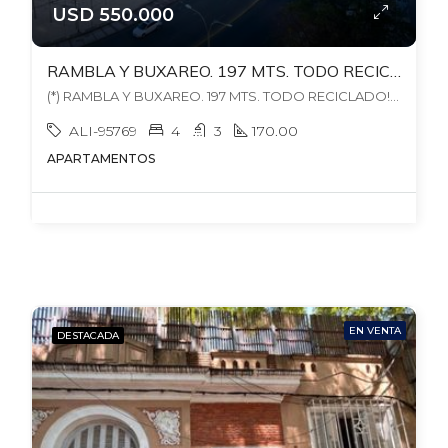
USD 550.000
RAMBLA Y BUXAREO. 197 MTS. TODO RECICLADO! 4 DORM + ESCRIT+ SERVICIO + BALCONES. GC$30.000 LOSA+ AGUA + VIG24
(*) RAMBLA Y BUXAREO. 197 MTS. TODO RECICLADO! 4 DORM + ESCRIT+ SERVICIO + BALCONES. GC$30.000 LOSA+ AGUA + VIG24, , Pocitos Nuevo
ALI-95769
4
3
170.00
APARTAMENTOS
EN VENTA
DESTACADA