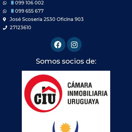
099 106 002
099 655 677
José Scosería 2530 Oficina 903
27123610
Somos socios de: