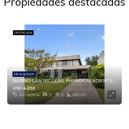
Propiedades destacadas
DESTACADA
EN ALQUILER
BARRIO SAN NICOLAS. PH INDEPENDIENTE. FONDO. PISCINA.
USD 4.200
ALI-85104
3
3
180.00