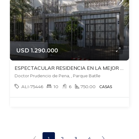
USD 1.290.000
ESPECTACULAR RESIDENCIA EN LA MEJOR ZONA DE PARQUE BATLLE! PARA CLINICA, EMPRESA, GERIATRICO, INSTITUTO ENSEÑANZA O EMBAJADA! 20 MTS FRENTE. 791 TERRENO . 700 MTS EDIFICADOS, GJES X 4
Doctor Prudencio de Pena, , Parque Batlle
ALI-75446
10
6
750.00
CASAS
1
2
3
4