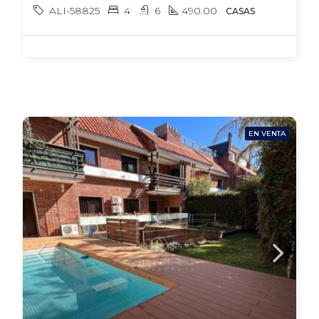
ALI-58825
4
6
490.00
CASAS
EN VENTA