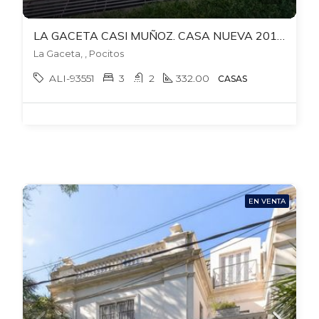
LA GACETA CASI MUÑOZ. CASA NUEVA 2014. 4 DORM + 3 BAÑOS. 2 AUTOS. PATIO CON PARRILLERO. ESTUFA LEÑA.
La Gaceta, , Pocitos
ALI-93551
3
2
332.00
CASAS
EN VENTA