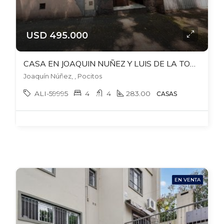
USD 495.000
CASA EN JOAQUIN NUÑEZ Y LUIS DE LA TORRE, PU. 4-5 DORM. PATIO. GARAJE. PLAYROOM
Joaquín Núñez, , Pocitos
ALI-59995
4
4
283.00
CASAS
EN VENTA