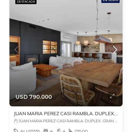
EN VENTA
DESTACADA
USD 790.000
JUAN MARIA PEREZ CASI RAMBLA. DUPLEX. GRAN BBCOA EXCLUSIVA. 3 ESTUFAS LEÑA. 235 MTS EDIF. GJE + ALQ OTRO.
(*) JUAN MARIA PEREZ CASI RAMBLA. DUPLEX. GRAN BBCOA EXCLUSIVA. 3 ESTUFAS LEÑA. 235 MTS EDIF. GJE + ALQ OTRO., , Punta Carretas
ALI-95359
4
4
235.00