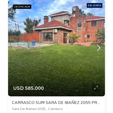
EN VENTA
DESTACADA
USD 585.000
CARRASCO SUR! SARA DE IBAÑEZ 2055 PROX.BOLIVIA Y AV.ITALIA AL SUR. 807 MTS TERR. 292 EDIF. FONDO. BBCOA. PISCINA.
Sara De Ibanez 2055, , Carrasco