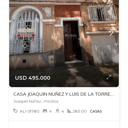
USD 495.000
CASA JOAQUIN NUÑEZ Y LUIS DE LA TORRE, PU. 4-5 DORM. PATIO. GARAJE. PLAYROOM
Joaquín Núñez, , Pocitos
ALI-51780
4
4
283.00
CASAS