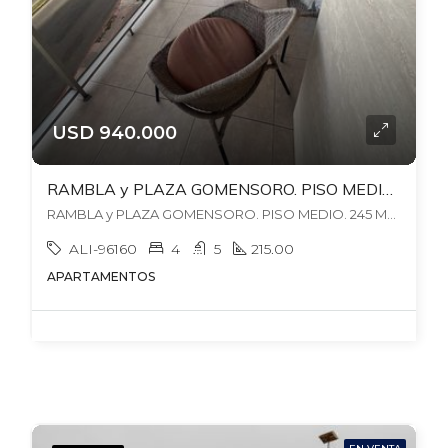
USD 940.000
RAMBLA y PLAZA GOMENSORO. PISO MEDIO. 245 MTS. 4 DORM + 4 BAÑOS. SERV.COMP. TERRAZA CON PARRILLERO.2 GJES INDEPENDIENTE. DEL 2008
RAMBLA y PLAZA GOMENSORO. PISO MEDIO. 245 MTS. 4 DORM + 4 BAÑOS. SERV.COMP. TERRAZA CON PARRILLERO.2 GJES INDEPENDIENTE. DEL 2008., , Pocitos
ALI-96160
4
5
215.00
APARTAMENTOS