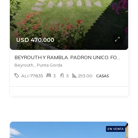
USD 470.000
BEYROUTH Y RAMBLA. PADRON UNICO. FONDO. BBCOA. GJE X 2 AUTOS. 3 DORM + 3 BAÑOS.
Beyrouth, , Punta Gorda
ALI-77835
3
3
293.00
CASAS
EN VENTA