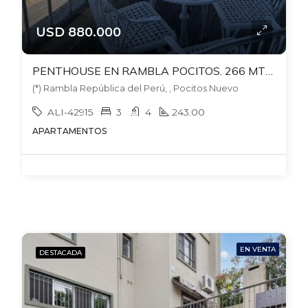
USD 880.000
PENTHOUSE EN RAMBLA POCITOS. 266 MTS. GRAN ESTAR CON ESTUFA LEÑA. 2 GARAJES PARA 4X4X
(*) Rambla República del Perú, , Pocitos Nuevo
ALI-42915
3
4
243.00
APARTAMENTOS
EN VENTA
DESTACADA