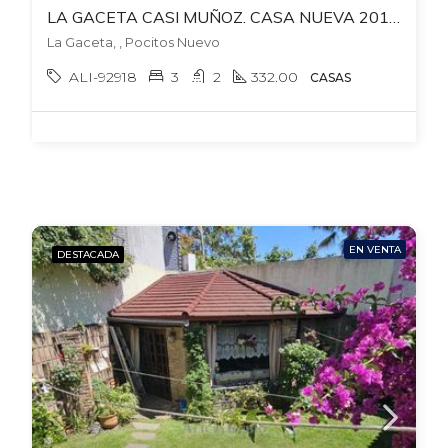
LA GACETA CASI MUÑOZ. CASA NUEVA 2014. 4 DORM + 3 BAÑOS. 2 AUTOS. PATIO CON PARRILLERO. ESTUFA LEÑA.
La Gaceta, , Pocitos Nuevo
ALI-92918
3
2
332.00
CASAS
EN VENTA
DESTACADA