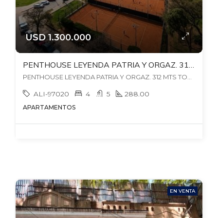
USD 1.300.000
PENTHOUSE LEYENDA PATRIA Y ORGAZ. 312 MTS TODO RECICLADO 2023!!! GJE X 3 Autos. ESTUFA LEÑA – PARRILLERO.
PENTHOUSE LEYENDA PATRIA Y ORGAZ. 312 MTS TODO RECICLADO 2023!!! GJE X 3 Autos. ESTUFA LEÑA - PARRILLERO., , Punta Carretas
ALI-97020
4
5
288.00
APARTAMENTOS
EN VENTA