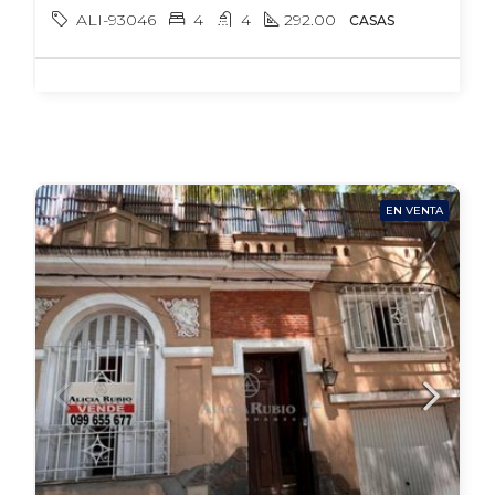
ALI-93046
4
4
292.00
CASAS
EN VENTA