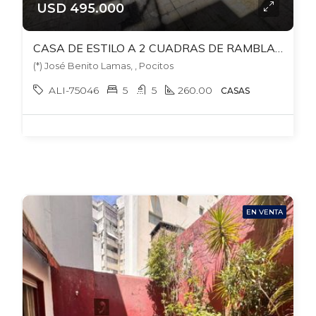
USD 495.000
CASA DE ESTILO A 2 CUADRAS DE RAMBLA POCITOS. BENITO LAMAS Y BERRO. 5 DORM+ 5 BAÑOS+ PLAYROOM + ESTAR + BARBACOA CON PARRILLERO
(*) José Benito Lamas, , Pocitos
ALI-75046
5
5
260.00
CASAS
EN VENTA