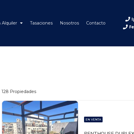
I
 Alquiler
Tasaciones
Nosotros
Contacto
Fe
128 Propiedades
EN VENTA