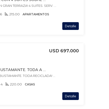
PENTHOUSE DUPLEX CON GRAN TERRAZA! 4 SUITES. SERV. ESTAR CON PARRILLERO- VIDAL Y RAMBLA! 2 GARAJES INDEP + BOX. 280 MTS TOTALES, , Pocitos
6
215.00
APARTAMENTOS
Detalle
USD 697.000
BAUZA ESQ PEDRO BUSTAMANTE. TODA A NUEVO! FONDO + BBCOA + GJES. 355 MTS TERR. 230 MTS EDIFICADOS
BAUZA 3671 ESQ.PEDRO BUSTAMANTE. TODA RECICLADA! FONDO + BBCOA + JACUZZI., , Pocitos Nuevo
4
220.00
CASAS
Detalle