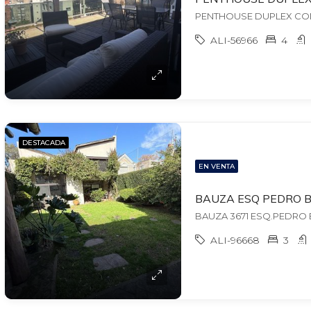
ALI-56966
4
DESTACADA
EN VENTA
ALI-96668
3