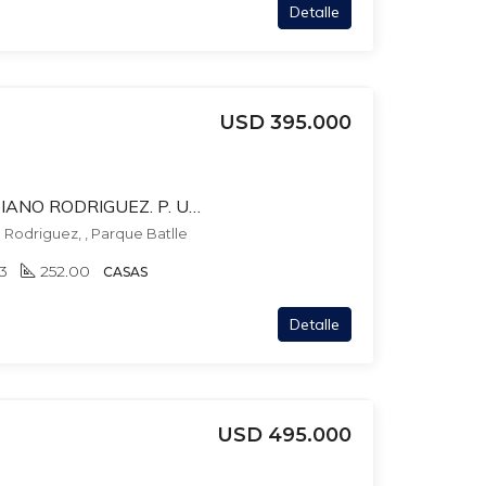
Detalle
USD 395.000
MAC EACHEN Y FELICIANO RODRIGUEZ. P. UNICO. IDEAL 2 FLIAS O FLIA + BARBACOA. PATIO. 2 GARAJES.
 Rodriguez, , Parque Batlle
3
252.00
CASAS
Detalle
USD 495.000