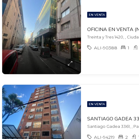
EN VENTA
Treinta y Tres 1420, , Ciud
ALI-90388
1
EN VENTA
Santiago Gadea 3361, , Pa
ALI-94219
2