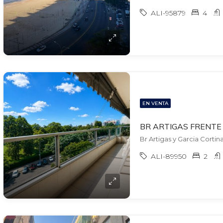
ALI-95879
4
EN VENTA
Br Artigas y Garcia Cortina
ALI-89950
2