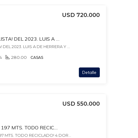
USD 720.000
MODERNA Y MINIMALISTA! DEL 2023. LUIS A DE HERRERA Y DEMOESTENES. GARAJE X 2,BARBACOA CON PARRILLERO.
MODERNA Y MINIMALISTA! DEL 2023. LUIS A DE HERRERA Y DEMOSTENES. GARAJE X 2,BARBACOA CON PARRILLERO., , Parque Batlle
4
280.00
CASAS
Detalle
USD 550.000
RAMBLA Y BUXAREO. 197 MTS. TODO RECICLADO! 4 DORM + ESCRIT+ SERVICIO + BALCONES. GC$30.000 LOSA+ AGUA + VIG24
(*) RAMBLA Y BUXAREO. 197 MTS. TODO RECICLADO! 4 DORM + ESCRIT+ SERVICIO + BALCONES. GC$30.000 LOSA+ AGUA + VIG24, , Pocitos