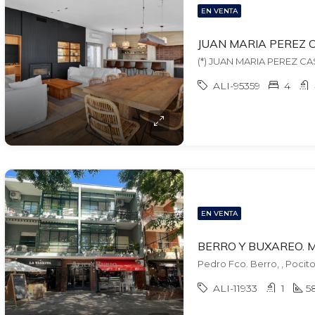
EN VENTA
ALI-95359
4
EN VENTA
Pedro Fco. Berro, , Pocit
ALI-11933
1
5