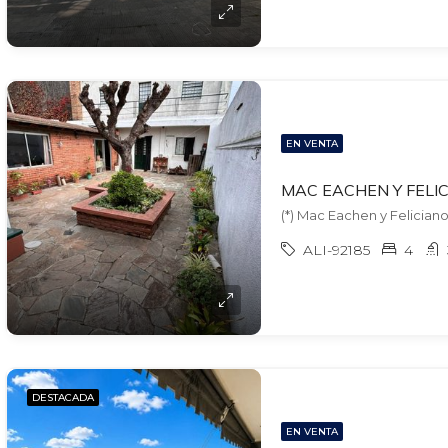
EN VENTA
(*) Mac Eachen y Feliciano
ALI-92185
4
DESTACADA
EN VENTA