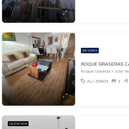
EN VENTA
Roque Graseras Y José Va
ALI-33803
3
DESTACADA