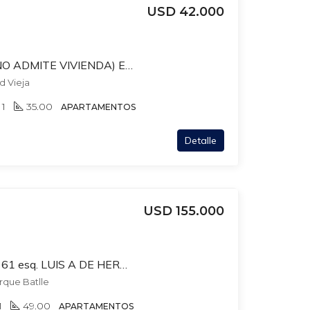
USD 42.000
OFICINA EN VENTA (NO ADMITE VIVIENDA) EN CIUDAD VIEJA
ad Vieja
1
35.00
APARTAMENTOS
Detalle
USD 155.000
SANTIAGO GADEA 3361 esq. LUIS A DE HERRERA. 2 DORM + BAÑO. COCINA DEFINIDA.
rque Batlle
1
49.00
APARTAMENTOS