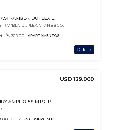
JUAN MARIA PEREZ CASI RAMBLA. DUPLEX. GRAN BBCOA EXCLUSIVA. 3 ESTUFAS LEÑA. 235 MTS EDIF. GJE + ALQ OTRO.
(*) JUAN MARIA PEREZ CASI RAMBLA. DUPLEX. GRAN BBCOA EXCLUSIVA. 3 ESTUFAS LEÑA. 235 MTS EDIF. GJE + ALQ OTRO., , Punta Carretas
4
235.00
APARTAMENTOS
Detalle
USD 129.000
BERRO Y BUXAREO. MUY AMPLIO. 58 MTS., POCITOS
os
8.00
LOCALES COMERCIALES