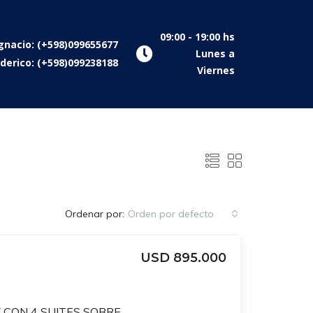
09:00 - 19:00 hs
gnacio: (+598)099655677
Lunes a
derico: (+598)099238188
Viernes
Ordenar por:
Orden por defecto
USD 895.000
PENTHOUSE DUPLEX CON 4 SUITES SOBRE VIDAL A PASOS DE VILLA BIARRIZ Y RAMBLA DE PUNTA CARRETAS. 2 GJES INDEP