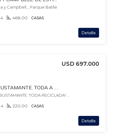
 y Campbell, , Parque Batlle
4
468.00
CASAS
Detalle
USD 697.000
BAUZA ESQ PEDRO BUSTAMANTE. TODA A NUEVO! FONDO + BBCOA + GJES. 355 MTS TERR. 230 MTS EDIFICADOS
BAUZA 3671 ESQ.PEDRO BUSTAMANTE. TODA RECICLADA! FONDO + BBCOA + JACUZZI., , Pocitos Nuevo
4
220.00
CASAS
Detalle