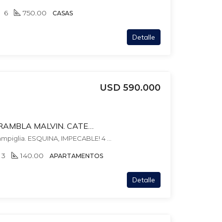
6
750.00
CASAS
Detalle
USD 590.000
EDIFICIO AQUARIUS. RAMBLA MALVIN. CATEGORIA! 2 GJES INDEPENIENTES. AMENITIES. 4 DORM + 3 BAÑOS+ 3
Edificio Aquarius - ARQ.Campiglia. ESQUINA, IMPECABLE! 4 DORM + 3 BAÑOS + 2 GARAJES. AMENITIES., , Malvin
3
140.00
APARTAMENTOS
Detalle