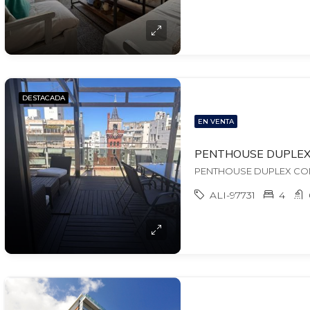
DESTACADA
EN VENTA
ALI-97731
4