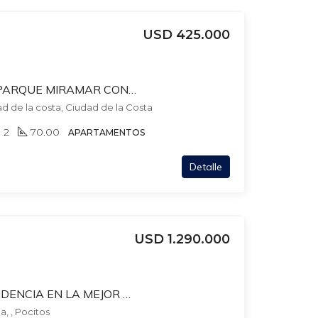
USD 425.000
EDIFICIO WELL 1 EN PARQUE MIRAMAR CON RENTA HASTA NOVIEMBRE 2027! RENTA US$1.350
ad de la costa, Ciudad de la Costa
2
70.00
APARTAMENTOS
Detalle
USD 1.290.000
ESPECTACULAR RESIDENCIA EN LA MEJOR ZONA DE PARQUE BATLLE! PARA CLINICA, EMPRESA, GERIATRICO, INSTITUTO ENSEÑANZA O EMBAJADA! 20 MTS FRENTE. 791 TERRENO . 700 MTS EDIFICADOS, GJES X 4
, , Pocitos