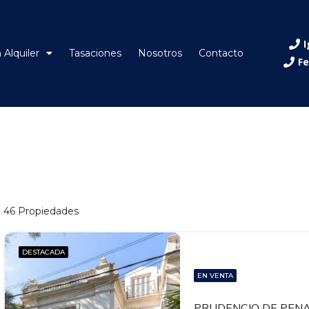
I
 Alquiler
Tasaciones
Nosotros
Contacto
Fe
46 Propiedades
DESTACADA
EN VENTA