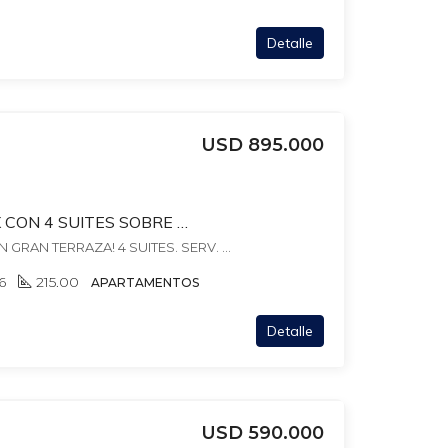
Detalle
USD 895.000
PENTHOUSE DUPLEX CON 4 SUITES SOBRE VIDAL A PASOS DE VILLA BIARRIZ Y RAMBLA DE PUNTA CARRETAS. 2 GJES INDEP
PENTHOUSE DUPLEX CON GRAN TERRAZA! 4 SUITES. SERV. ESTAR CON PARRILLERO- VIDAL Y RAMBLA! 2 GARAJES INDEP + BOX. 280 MTS TOTALES, , Villa Biarritz
6
215.00
APARTAMENTOS
Detalle
USD 590.000