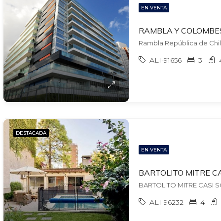
EN VENTA
Rambla República de Chil
ALI-91656
3
DESTACADA
EN VENTA
ALI-96232
4