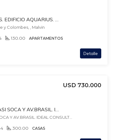
RAMBLA Y COLOMBES. EDIFICIO AQUARIUS. ARQ. CAMPIGLIA. 4dorm + 3 baños. AMENITIES. GARAJE X 2 independiente. BOX.
e y Colombes, , Malvin
4
130.00
APARTAMENTOS
Detalle
USD 730.000
BARTOLITO MITRE CASI SOCA Y AV.BRASIL. IDEAL CONSULTORIO + VIVIENDA. 4 – 5 DORM + 4 BAÑOS. GARAJES X2. PISCINA + BBCOA
BARTOLITO MITRE CASI SOCA Y AV.BRASIL. IDEAL CONSULTORIO + VIVIENDA. 4 - 5 DORM + 4 BAÑOS. GARAJES X2. PISCINA + BBCOA, , Pocitos
4
300.00
CASAS