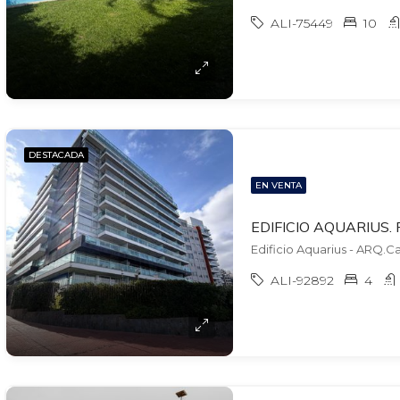
ALI-75449
10
DESTACADA
EN VENTA
ALI-92892
4