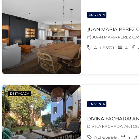
EN VENTA
ALI-95371
4
DESTACADA
EN VENTA
ALI-95888
4