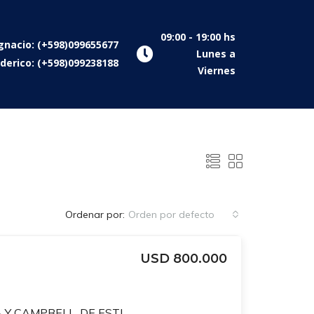
09:00 - 19:00 hs
gnacio: (+598)099655677
Lunes a
derico: (+598)099238188
Viernes
Ordenar por:
Orden por defecto
USD 800.000
PRUDENCIO DE PENA Y CAMPBELL. DE ESTILO! ASCENSOR. GRAN RECEP, ESTAR, 7 DORM, SERV, 4 BAÑOS. FONDO. BARBACOA.