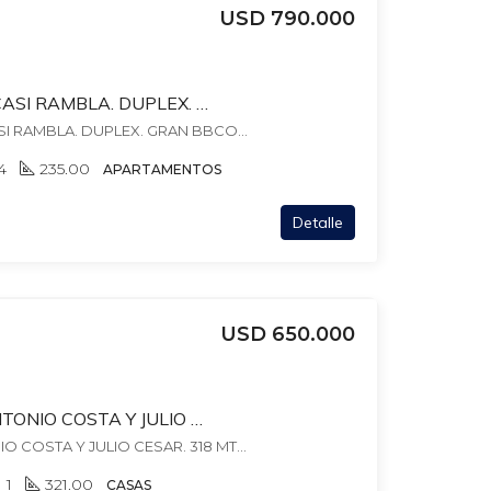
USD 790.000
JUAN MARIA PEREZ CASI RAMBLA. DUPLEX. GRAN BBCOA EXCLUSIVA. 3 ESTUFAS LEÑA. 235 MTS EDIF. GJE + ALQ OTRO.
(*) JUAN MARIA PEREZ CASI RAMBLA. DUPLEX. GRAN BBCOA EXCLUSIVA. 3 ESTUFAS LEÑA. 235 MTS EDIF. GJE + ALQ OTRO., , Pocitos
4
235.00
APARTAMENTOS
Detalle
USD 650.000
DIVINA FACHADA! ANTONIO COSTA Y JULIO CESAR. 318 MTS TERR, 321 EDIF, FONDO VERDE! GJES. 4 DORM+ 4 BAÑOS+ESCRIT
DIVINA FACHADA! ANTONIO COSTA Y JULIO CESAR. 318 MTS TERR, 321 EDIF, FONDO VERDE! GJES. 4 DORM+ 4 BAÑOS+ESCRIT, , Pocitos
1
321.00
CASAS