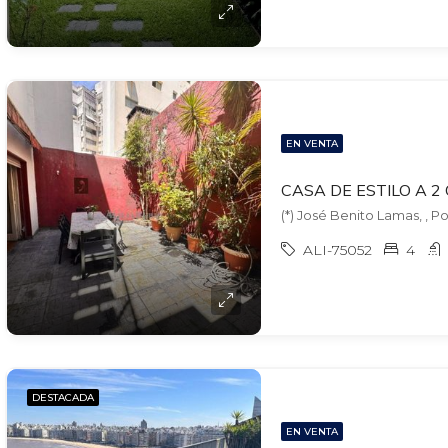
EN VENTA
(*) José Benito Lamas, , P
ALI-75052
4
DESTACADA
EN VENTA