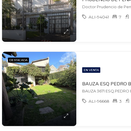
Doctor Prudencio de Pena
ALI-94041
7
DESTACADA
EN VENTA
ALI-96668
3