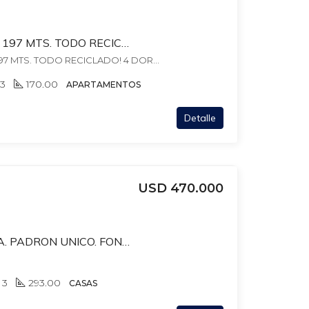
RAMBLA Y BUXAREO. 197 MTS. TODO RECICLADO! 4 DORM + ESCRIT+ SERVICIO + BALCONES. GC$30.000 LOSA+ AGUA + VIG24
(*) RAMBLA Y BUXAREO. 197 MTS. TODO RECICLADO! 4 DORM + ESCRIT+ SERVICIO + BALCONES. GC$30.000 LOSA+ AGUA + VIG24, , Pocitos Nuevo
3
170.00
APARTAMENTOS
Detalle
USD 470.000
BEYROUTH Y RAMBLA. PADRON UNICO. FONDO. BBCOA. GJE X 2 AUTOS. 3 DORM + 3 BAÑOS.
3
293.00
CASAS