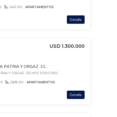
5
240.00
APARTAMENTOS
Detalle
USD 1.300.000
PENTHOUSE LEYENDA PATRIA Y ORGAZ. 312 MTS TODO RECICLADO 2023!!! GJE X 3 Autos. ESTUFA LEÑA – PARRILLERO.
PENTHOUSE LEYENDA PATRIA Y ORGAZ. 312 MTS TODO RECICLADO 2023!!! GJE X 3 Autos. ESTUFA LEÑA - PARRILLERO., , Villa Biarritz
5
288.00
APARTAMENTOS
Detalle