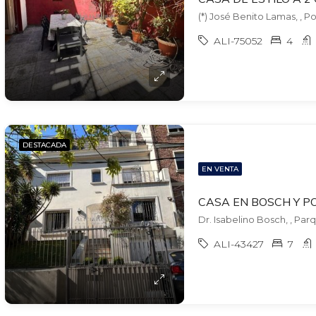
(*) José Benito Lamas, , P
ALI-75052
4
DESTACADA
EN VENTA
Dr. Isabelino Bosch, , Par
ALI-43427
7