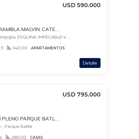
USD 590.000
EDIFICIO AQUARIUS. RAMBLA MALVIN. CATEGORIA! 2 GJES INDEPENIENTES. AMENITIES. 4 DORM + 3 BAÑOS+ 3
Edificio Aquarius - ARQ.Campiglia. ESQUINA, IMPECABLE! 4 DORM + 3 BAÑOS + 2 GARAJES. AMENITIES., , Buceo
3
140.00
APARTAMENTOS
Detalle
USD 795.000
CASA DE REVISTA EN PLENO PARQUE BATLLE! PATIO CON PARRILLERO+ BARBACOA + PISCINA CLIMATIZADA. GJES.
, , Parque Batlle
4
285.00
CASAS