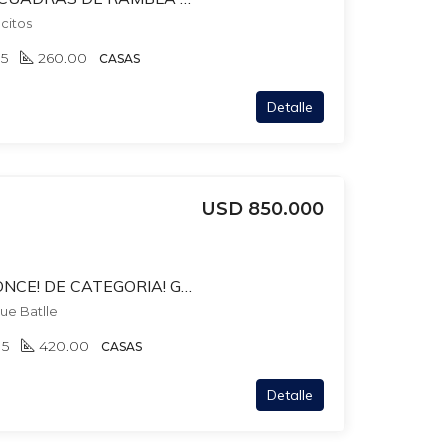
ocitos
5
260.00
CASAS
Detalle
USD 850.000
CASA EN BOSCH Y PONCE! DE CATEGORIA! GRAN FONDO. 7 DORM- 5 BAÑOS. PISC-BBCOA-GJES
que Batlle
5
420.00
CASAS
Detalle