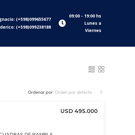
09:00 - 19:00 hs
gnacio: (+598)099655677
Lunes a
derico: (+598)099238188
Viernes
Ordenar por:
Orden por defecto
USD 495.000
CASA DE ESTILO A 2 CUADRAS DE RAMBLA POCITOS. BENITO LAMAS Y BERRO. 4 DORM Y SERV + 5 BAÑOS+ PLAYROOM + ESTAR + BARBACOA CON PARRILLERO