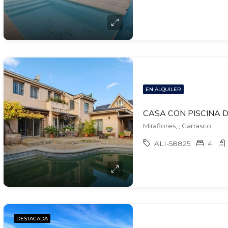
EN ALQUILER
Miraflores, , Carrasco
ALI-58825
4
DESTACADA