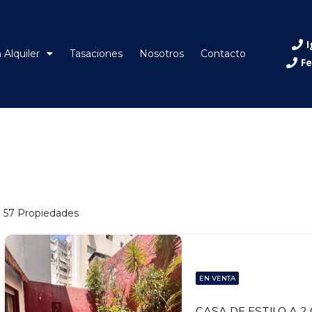
I
 Alquiler
Tasaciones
Nosotros
Contacto
Fe
57 Propiedades
EN VENTA