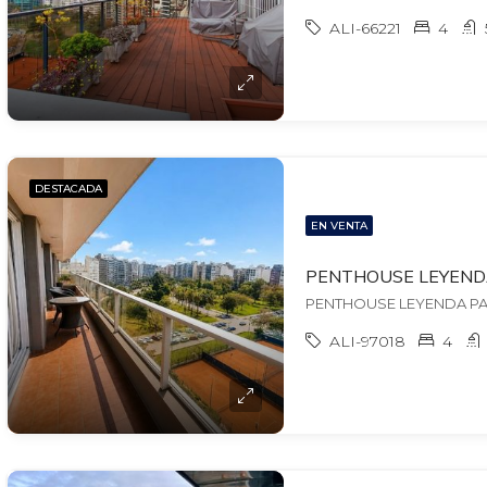
ALI-66221
4
DESTACADA
EN VENTA
ALI-97018
4