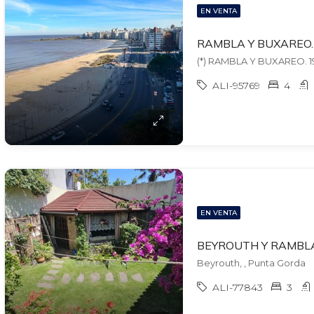
EN VENTA
ALI-95769
4
EN VENTA
Beyrouth, , Punta Gorda
ALI-77843
3