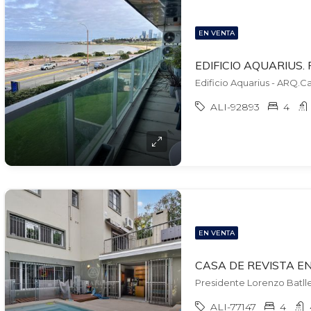
EN VENTA
ALI-92893
4
EN VENTA
Presidente Lorenzo Batlle
ALI-77147
4