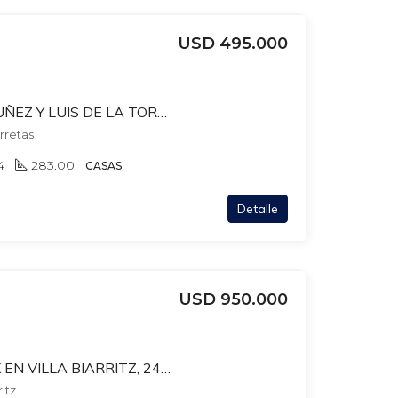
USD 495.000
CASA EN JOAQUIN NUÑEZ Y LUIS DE LA TORRE, PU. 4-5 DORM. PATIO. GARAJE. PLAYROOM
rretas
4
283.00
CASAS
Detalle
USD 950.000
PENTHOUSE DUPLEX EN VILLA BIARRITZ, 240 MTS+ 48 MTS TERRAZAS. 2 GJES INDEP. EST.LEÑA + PARRILLERO
ritz