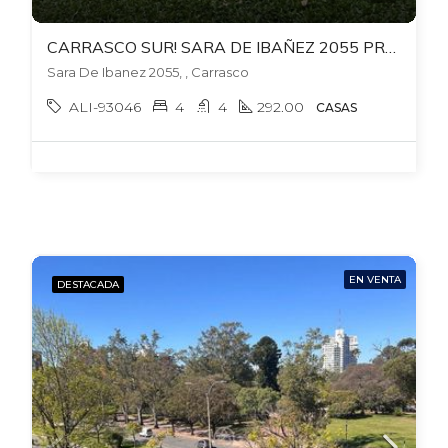
CARRASCO SUR! SARA DE IBAÑEZ 2055 PROX.BOLIVIA Y AV.ITALIA AL SUR. 807 MTS TERR. 292 EDIF. FONDO. BBCOA. PISCINA.
Sara De Ibanez 2055, , Carrasco
ALI-93046
4
4
292.00
CASAS
EN VENTA
DESTACADA