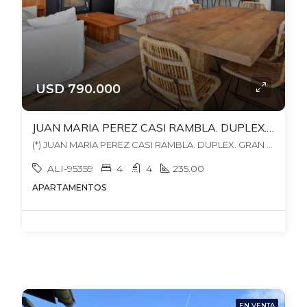
USD 790.000
JUAN MARIA PEREZ CASI RAMBLA. DUPLEX. GRAN BBCOA EXCLUSIVA. 3 ESTUFAS LEÑA. 235 MTS EDIF. GJE + ALQ OTRO.
(*) JUAN MARIA PEREZ CASI RAMBLA. DUPLEX. GRAN BBCOA EXCLUSIVA. 3 ESTUFAS LEÑA. 235 MTS EDIF. GJE + ALQ OTRO., , Punta Carretas
ALI-95359
4
4
235.00
APARTAMENTOS
EN VENTA