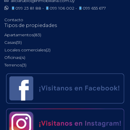
aliciarubio@inmobiliaria.com.uy
099 23 81 88 -
099 106 002 -
099 655 677
Contacto
Tipos de propiedades
Apartamentos
(83)
Casas
(51)
Locales comerciales
(2)
Oficinas
(4)
Terrenos
(3)