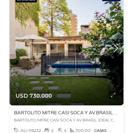
USD 730.000
BARTOLITO MITRE CASI SOCA Y AV.BRASIL. IDEAL CONSULTORIO + VIVIENDA. 4 – 5 DORM + 4 BAÑOS. GARAJES X2. PISCINA + BBCOA
BARTOLITO MITRE CASI SOCA Y AV.BRASIL. IDEAL CONSULTORIO + VIVIENDA. 4 - 5 DORM + 4 BAÑOS. GARAJES X2. PISCINA + BBCOA, , Pocitos
ALI-96232
4
4
300.00
CASAS