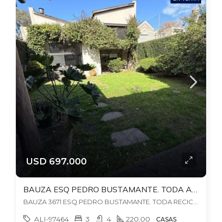
USD 697.000
BAUZA ESQ PEDRO BUSTAMANTE. TODA A NUEVO! FONDO + BBCOA + GJES. 355 MTS TERR. 230 MTS EDIFICADOS
BAUZA 3671 ESQ.PEDRO BUSTAMANTE. TODA RECICLADA! FONDO + BBCOA + JACUZZI. Duplicado, , Pocitos
ALI-97464
3
4
220.00
CASAS