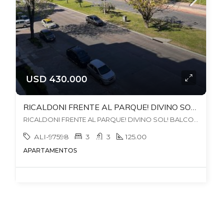
USD 430.000
RICALDONI FRENTE AL PARQUE! DIVINO SOL! BALCON, ESTAR. 3 BAÑOS RECICLADOS 2025! BOX Y GARAJE PARA 2 AUTOS. GC$17.500
RICALDONI FRENTE AL PARQUE! DIVINO SOL! BALCON, ESTAR. 3 BAÑOS RECICLADOS 2025! BOX Y GARAJE PARA 2 AUTOS. GC$17.500, , Parque Batlle
ALI-97598
3
3
125.00
APARTAMENTOS