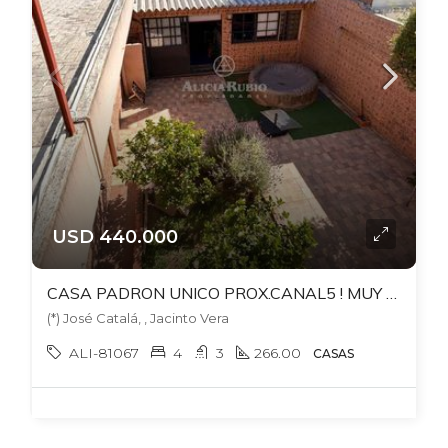
USD 440.000
CASA PADRON UNICO PROX.CANAL5 ! MUY AMPLIA. 4 DORM + ESTAR+ 2 ESCRIT. PATIO CON GRAN BARBACOA. 302 TERRENO. 266 EDIF.
(*) José Catalá, , Jacinto Vera
ALI-81067
4
3
266.00
CASAS