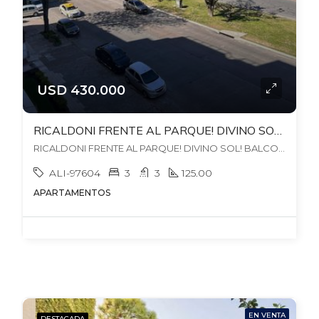
USD 430.000
RICALDONI FRENTE AL PARQUE! DIVINO SOL! BALCON, ESTAR. 3 BAÑOS RECICLADOS 2025! BOX Y GARAJE PARA 2 AUTOS. GC$17.500
RICALDONI FRENTE AL PARQUE! DIVINO SOL! BALCON, ESTAR. 3 BAÑOS RECICLADOS 2025! BOX Y GARAJE PARA 2 AUTOS. GC$17.500, , Pocitos
ALI-97604
3
3
125.00
APARTAMENTOS
EN VENTA
DESTACADA