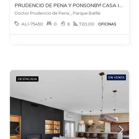
PRUDENCIO DE PENA Y PONSONBY! CASA IDEAL OFICINA. 720 MTS EDIFICADOS.800 MTS TERRENO,14-15 AMBIENTES. 6 BAÑOS. GARAJE X 4. GRAN FONDO! BARBACOA Y PISCINA.
Doctor Prudencio de Pena, , Parque Batlle
ALI-75450
0
6
720.00
OFICINAS
EN VENTA
DESTACADA