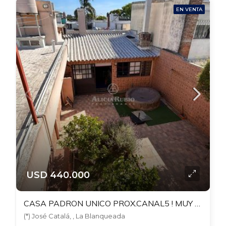
EN VENTA
USD 440.000
CASA PADRON UNICO PROX.CANAL5 ! MUY AMPLIA. 4 DORM + ESTAR+ 2 ESCRIT. PATIO CON GRAN BARBACOA. 302 TERRENO. 266 EDIF.
(*) José Catalá, , La Blanqueada