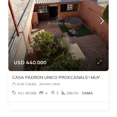
USD 440.000
CASA PADRON UNICO PROX.CANAL5 ! MUY AMPLIA. 4 DORM + ESTAR+ 2 ESCRIT. PATIO CON GRAN BARBACOA. 302 TERRENO. 266 EDIF.
(*) José Catalá, , Jacinto Vera
ALI-81066
4
3
266.00
CASAS