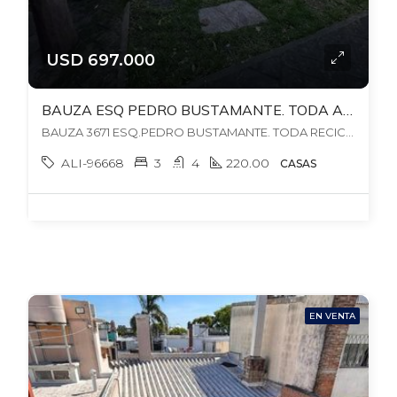
USD 697.000
BAUZA ESQ PEDRO BUSTAMANTE. TODA A NUEVO! FONDO + BBCOA + GJES. 355 MTS TERR. 230 MTS EDIFICADOS
BAUZA 3671 ESQ.PEDRO BUSTAMANTE. TODA RECICLADA! FONDO + BBCOA + JACUZZI., , Pocitos Nuevo
ALI-96668
3
4
220.00
CASAS
EN VENTA