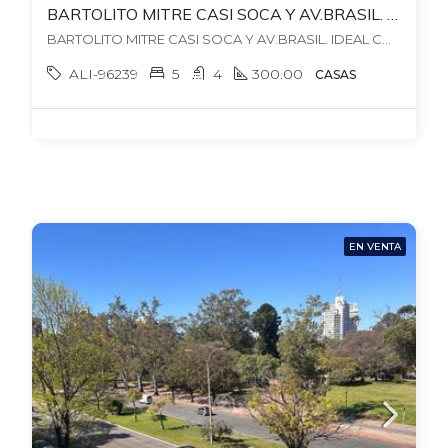
BARTOLITO MITRE CASI SOCA Y AV.BRASIL. IDEAL CONSULTORIO + VIVIENDA. 4 – 5 DORM + 4 BAÑOS. GARAJES X2. PISCINA + BBCOA
BARTOLITO MITRE CASI SOCA Y AV.BRASIL. IDEAL CONSULTORIO + VIVIENDA. 4 - 5 DORM + 4 BAÑOS. GARAJES X2. PISCINA + BBCOA, , Pocitos
ALI-96239
5
4
300.00
CASAS
EN VENTA