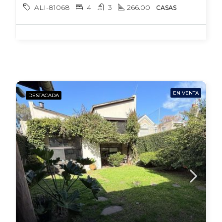
ALI-81068
4
3
266.00
CASAS
EN VENTA
DESTACADA