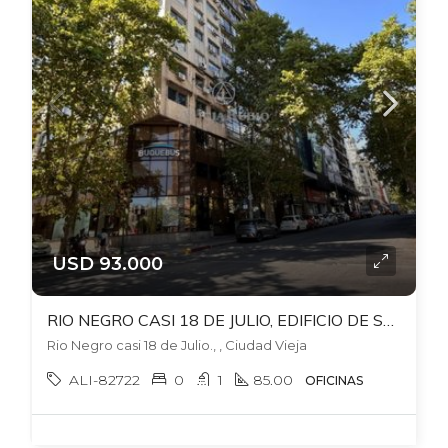
USD 93.000
RIO NEGRO CASI 18 DE JULIO, EDIFICIO DE SOLO OFICINAS. 85 MTS, PISO 5 AL FRENTE
Rio Negro casi 18 de Julio., , Ciudad Vieja
ALI-82722
0
1
85.00
OFICINAS